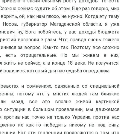
 привело к значительному росту доходов. То есть
Сложно сейчас судить об этом. Еще раз говорю, мир
орить, ой, как нам плохо, не нужно. Когда эту тему
 Носов, губернатор Магаданской области, я уже
нович, ну, Бога побойтесь, у вас доходы бюджета
риятий возросли в разы. Что, правда очень тяжело
инился за вопрос. Как-то так. Поэтому все сложно
е, есть отрицательные. Но мы живем в них,
 жить не сейчас, а в конце 18 века. Не получится.
 родились, который для нас судьба определила.
тревогах и сомнениях, связанных со специальной
венны, потому что у многих людей там близкие
ли назад, все это вполне живой картинкой
 о ситуации в большом проявлении, мы движемся
 против нас точно не только Украина, против нас
ленно их как-то победить никому не под силу,
енции. Вот эти тенденции проявляются в том, что