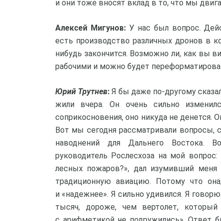
и они тоже вносят вклад в то, что мы двига
Алексей Мигунов:
У нас был вопрос. Дей
есть производство различных дронов в ко
нибудь закончится. Возможно ли, как вы в
рабочими и можно будет переформатирова
Юрий Трутнев
:
Я бы даже по-другому сказал
жили вчера. Он очень сильно изменилс
соприкосновения, оно никуда не денется. О
Вот мы сегодня рассматривали вопросы, 
наводнений для Дальнего Востока. В
руководитель Рослесхоза на мой вопрос:
лесных пожаров?», дал изумивший меня 
традиционную авиацию. Потому что она,
и «надежнее». Я сильно удивился. Я говорю
тысяч, дороже, чем вертолет, который
с арифметикой не подружились». Ответ б