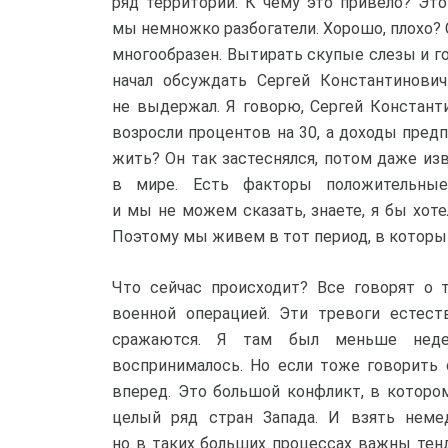
ряд территорий. К чему это привело? Это
мы немножко разбогатели. Хорошо, плохо? 
многообразен. Вытирать скупые слезы и гов
начал обсуждать Сергей Константинович
не выдержал. Я говорю, Сергей Константи
возросли процентов на 30, а доходы предп
жить? Он так застеснялся, потом даже изв
в мире. Есть факторы положительны
и мы не можем сказать, знаете, я бы хотел
Поэтому мы живем в тот период, в который
Что сейчас происходит? Все говорят о 
военной операцией. Эти тревоги естест
сражаются. Я там был меньше неде
воспринималось. Но если тоже говорить
вперед. Это большой конфликт, в котором
целый ряд стран Запада. И взять немед
но в таких больших процессах важны тенд