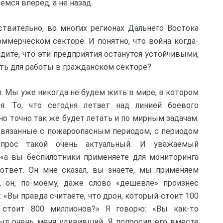
емся вперед, а не назад.
ствительно, во многих регионах Дальнего Востока
ммерческом секторе. И понятно, что война когда-
идите, что эти предприятия останутся устойчивыми,
ть для работы в гражданском секторе?
. Мы уже никогда не будем жить в мире, в котором
я. То, что сегодня летает над линией боевого
но точно так же будет летать и по мирным задачам.
связанные с пожароопасным периодом, с периодом
опрос такой очень актуальный. И уважаемый
 «а вы беспилотники применяете для мониторинга
ответ. Он мне сказал, вы знаете, мы применяем
 он, по-моему, даже слово «дешевле» произнес
: «Вы правда считаете, что дрон, который стоит 100
 стоит 800 миллионов?» Я говорю: «Вы как-то
ыл очень меня удививший. Я попросил его вместе