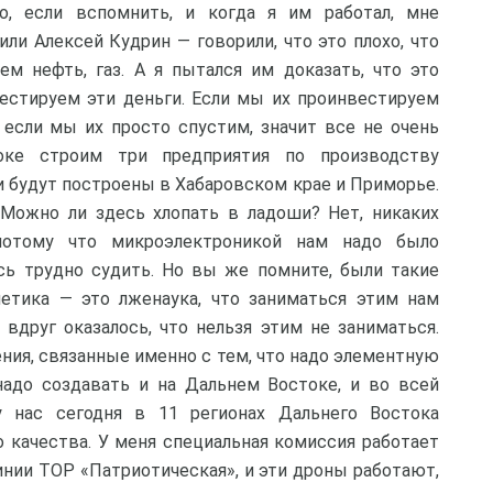
о, если вспомнить, и когда я им работал, мне
ли Алексей Кудрин — говорили, что это плохо, что
м нефть, газ. А я пытался им доказать, что это
вестируем эти деньги. Если мы их проинвестируем
А если мы их просто спустим, значит все не очень
ке строим три предприятия по производству
и будут построены в Хабаровском крае и Приморье.
 Можно ли здесь хлопать в ладоши? Нет, никаких
потому что микроэлектроникой нам надо было
есь трудно судить. Но вы же помните, были такие
нетика — это лженаука, что заниматься этим нам
 вдруг оказалось, что нельзя этим не заниматься.
ения, связанные именно с тем, что надо элементную
надо создавать и на Дальнем Востоке, и во всей
у нас сегодня в 11 регионах Дальнего Востока
о качества. У меня специальная комиссия работает
инии ТОР «Патриотическая», и эти дроны работают,